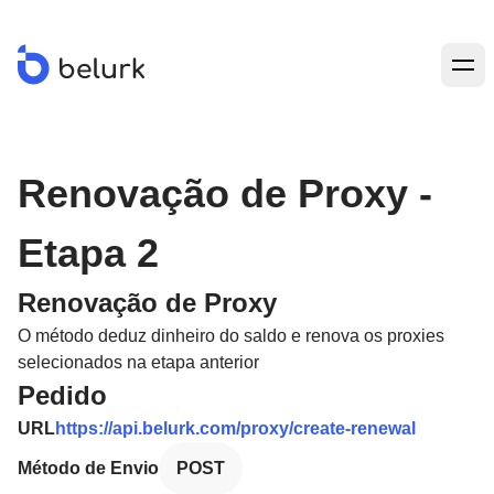
Voltar ao site
Renovação de Proxy -
Etapa 2
Conta
Renovação de Proxy
Obter Token
Obter Saldo da Conta
O método deduz dinheiro do saldo e renova os proxies
Informações Gerais
selecionados na etapa anterior
Pedido
Lista de Produtos
Compra
URL
https://api.belurk.com/proxy/create-renewal
Método de Envio
POST
Criar Novo Pedido